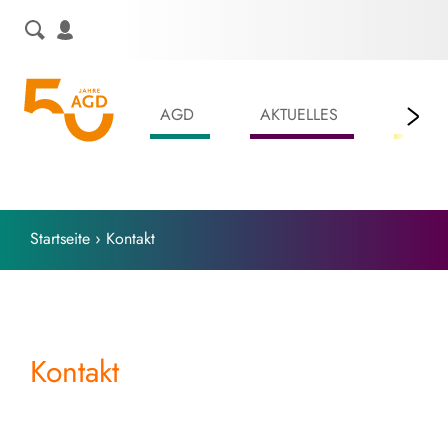
Skip
to
content
AGD
AKTUELLES
LEIS
Startseite
›
Kontakt
Kontakt