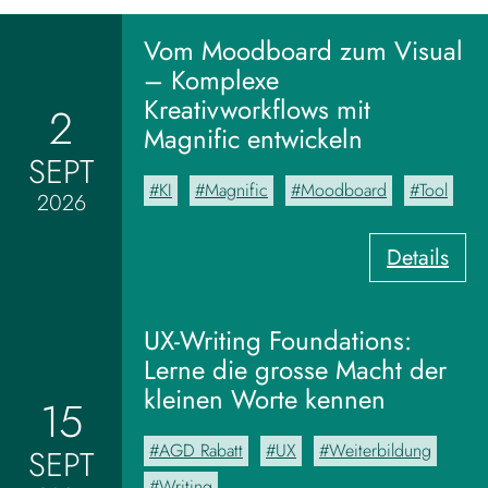
Vom Moodboard zum Visual
– Komplexe
Kreativworkflows mit
2
Magnific entwickeln
SEPT
KI
Magnific
Moodboard
Tool
2026
:
Details
V
o
m
UX-Writing Foundations:
M
Lerne die grosse Macht der
o
kleinen Worte kennen
15
o
d
AGD Rabatt
UX
Weiterbildung
SEPT
b
o
Writing