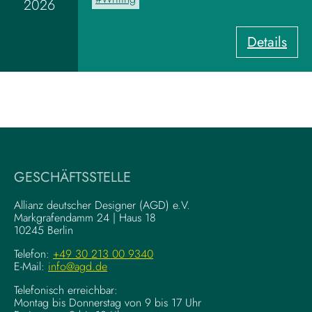
2026
a
r
:
Details
d
U
z
X
u
-
m
W
V
r
i
i
s
t
u
i
a
GESCHÄFTSSTELLE
n
l
g
–
Allianz deutscher Designer (AGD) e.V.
F
Markgrafendamm 24 | Haus 18
K
10245 Berlin
o
o
u
m
Telefon:
+49 30 213 00 9340
n
E-Mail:
info@agd.de
p
d
l
Telefonisch erreichbar:
a
e
Montag bis Donnerstag von 9 bis 17 Uhr