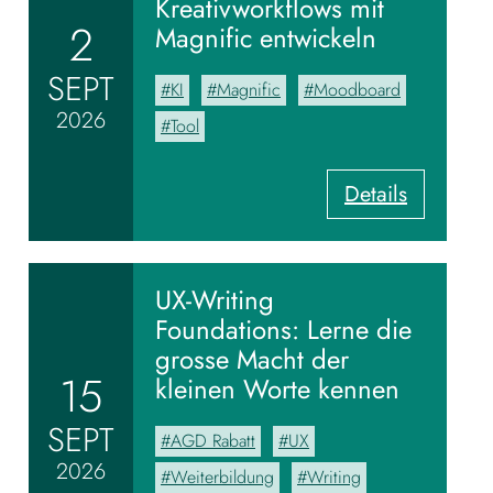
Kreativworkflows mit
2
Magnific entwickeln
SEPT
KI
Magnific
Moodboard
2026
Tool
:
Details
V
o
m
M
UX-Writing
o
Foundations: Lerne die
o
grosse Macht der
d
15
kleinen Worte kennen
b
o
SEPT
AGD Rabatt
UX
a
2026
r
Weiterbildung
Writing