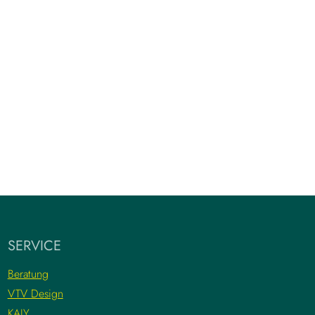
SERVICE
Beratung
VTV Design
KAJY