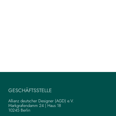
GESCHÄFTSSTELLE
Allianz deutscher Designer (AGD) e.V.
Markgrafendamm 24 | Haus 18
10245 Berlin